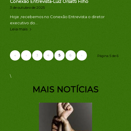
Conexão Entrevista-Luiz Orsatti Filho
3 de outubro de 2025
Hoje ,recebemos no Conexão Entrevista o diretor
executivo do…
Leia mais
«
‹
3
4
5
6
›
Página 5 de 6
\
MAIS NOTÍCIAS