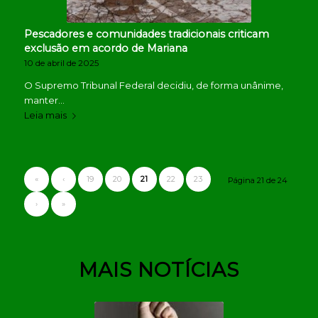
Pescadores e comunidades tradicionais criticam
exclusão em acordo de Mariana
10 de abril de 2025
O Supremo Tribunal Federal decidiu, de forma unânime,
manter…
Leia mais
«
‹
19
20
21
22
23
Página 21 de 24
›
»
MAIS NOTÍCIAS