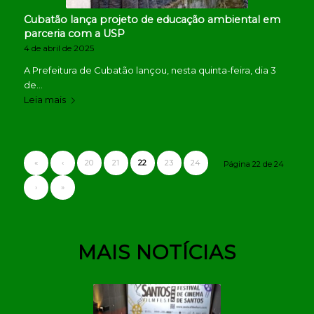
Cubatão lança projeto de educação ambiental em
parceria com a USP
4 de abril de 2025
A Prefeitura de Cubatão lançou, nesta quinta-feira, dia 3
de…
Leia mais
«
‹
20
21
22
23
24
Página 22 de 24
›
»
MAIS NOTÍCIAS