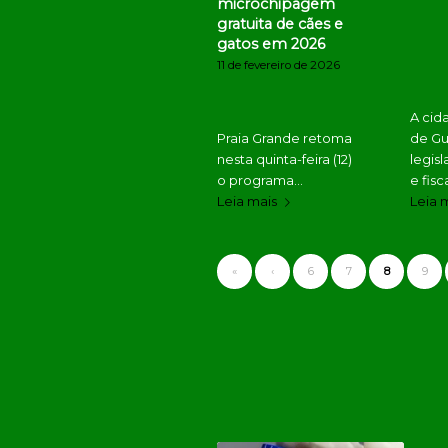
microchipagem
gratuita de cães e
gatos em 2026
11 de fevereiro de 2026
A cid
Praia Grande retoma
de Gu
nesta quinta-feira (12)
legis
o programa…
e fis
Leia mais
Leia 
«
‹
6
7
8
9