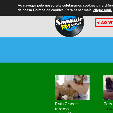
Ao navegar pelo nosso site coletaremos cookies para difer
de nossa
Política de cookies. Para saber mais,
clique aqui.
Praia Grande
Pets
retoma
11 de f