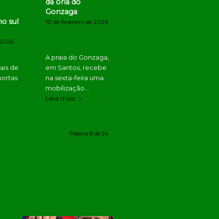
da orla do
Gonzaga
no sul
10 de fevereiro de 2026
 2026
A praia do Gonzaga,
ais de
em Santos, recebe
mortas
na sexta-feira uma
mobilização…
Leia mais
Página 8 de 24