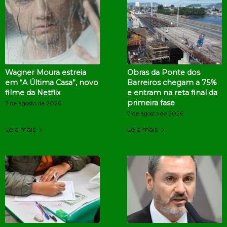
Wagner Moura estreia
Obras da Ponte dos
em “A Última Casa”, novo
Barreiros chegam a 75%
filme da Netflix
e entram na reta final da
primeira fase
7 de agosto de 2026
7 de agosto de 2026
Leia mais
Leia mais