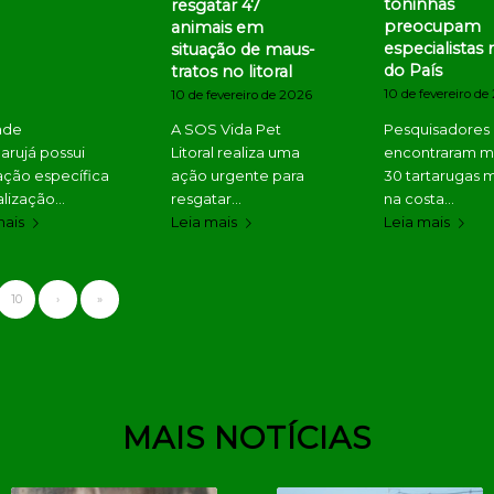
toninhas
resgatar 47
preocupam
animais em
especialistas 
situação de maus-
do País
tratos no litoral
10 de fevereiro de
10 de fevereiro de 2026
ade
A SOS Vida Pet
Pesquisadores
arujá possui
Litoral realiza uma
encontraram m
lação específica
ação urgente para
30 tartarugas 
calização…
resgatar…
na costa…
mais
Leia mais
Leia mais
10
›
»
MAIS NOTÍCIAS