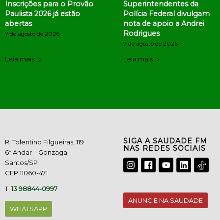
Inscrições para o Provão
Superintendentes da
Paulista 2026 já estão
Polícia Federal divulgam
abertas
nota de apoio a Andrei
Rodrigues
7 de agosto de 2026
7 de agosto de 2026
Leia mais
Leia mais
SIGA A SAUDADE FM
R. Tolentino Filgueiras, 119
NAS REDES SOCIAIS
6º Andar – Gonzaga –
Santos/SP
CEP 11060-471
T.
13 98844-0997
ANUNCIE NA SAUDADE
WHATSAPP