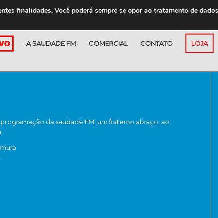
entes finalidades. Você poderá sempre se opor ao tratamento de dado
A SAUDADE FM
COMERCIAL
CONTATO
LOJA
 programação da saudade FM, um fraterno abraço, ao
a
amura
r