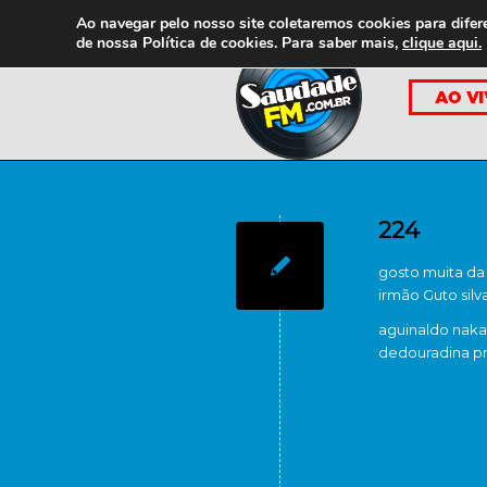
Ao navegar pelo nosso site coletaremos cookies para difer
de nossa
Política de cookies. Para saber mais,
clique aqui.
224
gosto muita da
irmão Guto silv
aguinaldo nak
de
douradina p