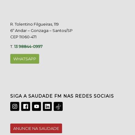
R. Tolentino Filgueiras, 119
6º Andar – Gonzaga – Santos/SP
CEP 11060-471
T.
13 98844-0997
WHATSAPP
SIGA A SAUDADE FM NAS REDES SOCIAIS
ANUNCIE NA SAUDADE