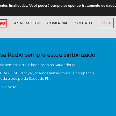
entes finalidades. Você poderá sempre se opor ao tratamento de dado
A SAUDADE FM
COMERCIAL
CONTATO
LOJA
osa Rádio sempre estou sintonizado
dio sempre estou sintonizado na SaudadeFM
ADE FM: Francyer, ficamos felizes com sua companhia.
toda a equipe da Saudade FM.
de Oliveira