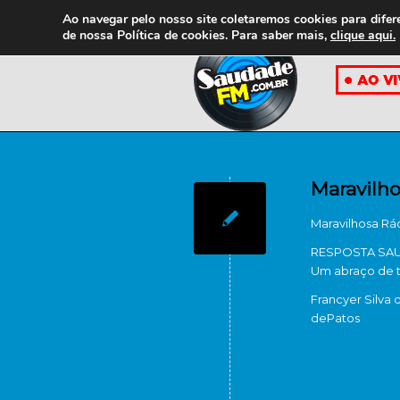
Ao navegar pelo nosso site coletaremos cookies para difer
de nossa
Política de cookies. Para saber mais,
clique aqui.
Maravilh
Maravilhosa Rá
RESPOSTA SAUD
Um abraço de 
Francyer Silva 
de
Patos