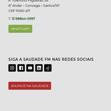
R. Tolentino Filgueiras, 119
6º Andar – Gonzaga – Santos/SP
CEP 11060-471
T.
13 98844-0997
WHATSAPP
SIGA A SAUDADE FM NAS REDES SOCIAIS
ANUNCIE NA SAUDADE