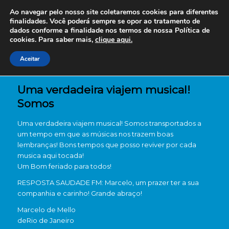
Ao navegar pelo nosso site coletaremos cookies para diferentes
finalidades. Você poderá sempre se opor ao tratamento de
dados conforme a finalidade nos termos de nossa
Política de
cookies. Para saber mais,
clique aqui.
Aceitar
Uma verdadeira viajem musical!
Somos
Uma verdadeira viajem musical! Somos transportados a
um tempo em que as músicas nos trazem boas
lembranças! Bons tempos que posso reviver por cada
musica aqui tocada!
Um Bom feriado para todos!
RESPOSTA SAUDADE FM: Marcelo, um prazer ter a sua
companhia e carinho! Grande abraço!
Marcelo de Mello
de
Rio de Janeiro