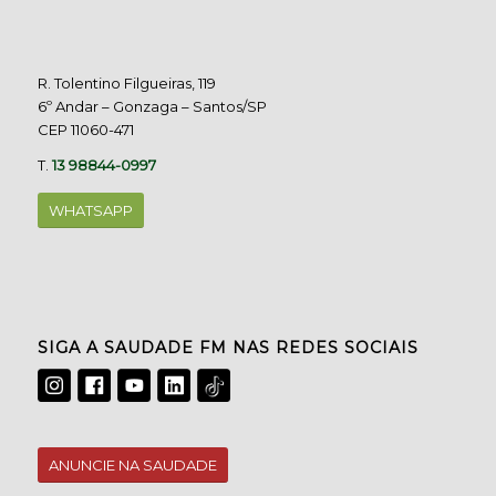
R. Tolentino Filgueiras, 119
6º Andar – Gonzaga – Santos/SP
CEP 11060-471
T.
13 98844-0997
WHATSAPP
SIGA A SAUDADE FM NAS REDES SOCIAIS
ANUNCIE NA SAUDADE