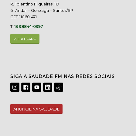
R. Tolentino Filgueiras, 119
6º Andar – Gonzaga – Santos/SP
CEP 11060-471
T.
13 98844-0997
WHATSAPP
SIGA A SAUDADE FM NAS REDES SOCIAIS
ANUNCIE NA SAUDADE