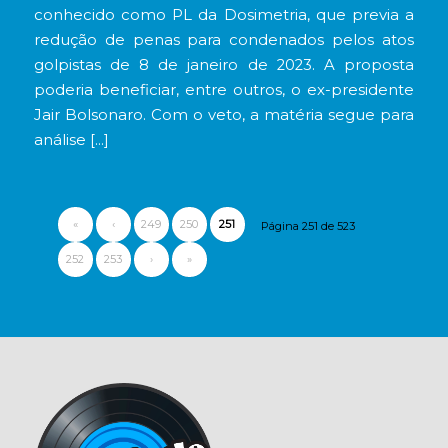
conhecido como PL da Dosimetria, que previa a
redução de penas para condenados pelos atos
golpistas de 8 de janeiro de 2023. A proposta
poderia beneficiar, entre outros, o ex-presidente
Jair Bolsonaro. Com o veto, a matéria segue para
análise […]
«
‹
249
250
251
Página 251 de 523
252
253
›
»