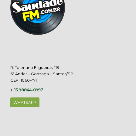
R. Tolentino Filgueiras, 119
6º Andar – Gonzaga – Santos/SP
CEP 11060-471
T.
13 98844-0997
WHATSAPP