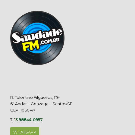
R. Tolentino Filgueiras, 119
6º Andar – Gonzaga – Santos/SP
CEP 11060-471
T.
13 98844-0997
WHATSAPP