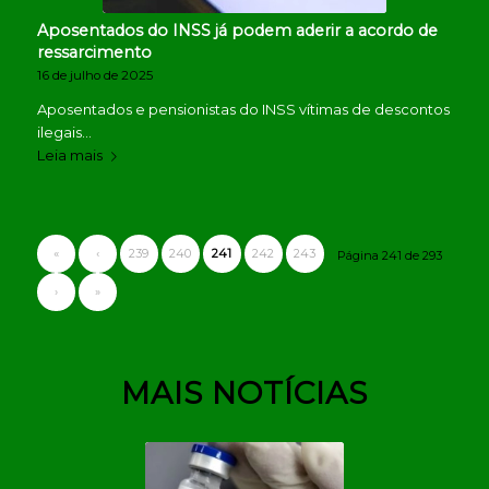
Aposentados do INSS já podem aderir a acordo de
ressarcimento
16 de julho de 2025
Aposentados e pensionistas do INSS vítimas de descontos
ilegais…
Leia mais
«
‹
239
240
241
242
243
Página 241 de 293
›
»
MAIS NOTÍCIAS